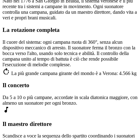
Nato nel 1776 a San Giorgio in Bràida, il sistema veronese è il più
recente tra i sistemi a campane in movimento. Ogni suonatore
controlla una campana, guidato da un maestro direttore, dando vita a
veri e propri brani musicali.
La rotazione completa
Il cuore del sistema: ogni campana ruota di 360°, senza alcun
dispositivo meccanico di arresto. Il suonatore ferma il bronzo con la
bocca verso l'alto, usando solo tecnica e abilità. Il controllo della
campana unito al tempo di battuta è ciò che rende possibile
l'esecuzione di melodie complesse.
rotate_right
La più grande campana girante del mondo è a Verona: 4.566 kg
Il concerto
Da 5 a 10 o più campane, accordate in scala diatonica maggiore, con
almeno un suonatore per ogni bronzo.
music_note
Il maestro direttore
Scandisce a voce la sequenza dello spartito coordinando i suonatori