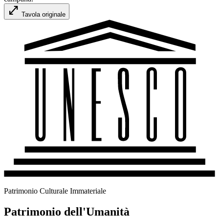
open_in_full
Tavola originale
Patrimonio Culturale Immateriale
Patrimonio dell'Umanità