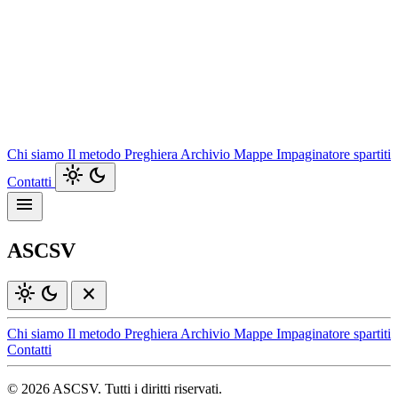
Chi siamo
Il metodo
Preghiera
Archivio
Mappe
Impaginatore spartiti
light_mode
dark_mode
Contatti
menu
ASCSV
light_mode
dark_mode
close
Chi siamo
Il metodo
Preghiera
Archivio
Mappe
Impaginatore spartiti
Contatti
© 2026 ASCSV. Tutti i diritti riservati.