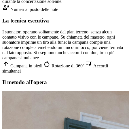
durante la concertazione solenne.
record_voice_over
Numeri al posto delle note
La tecnica esecutiva
I suonatori operano solitamente dal pian terreno, senza alcun
contatto visivo con le campane. Su chiamata del maestro, ogni
suonatore imprime un tiro alla fune: la campana compie una
rotazione completa emettendo un unico rintocco, poi viene fermata
dal lato opposto. Si eseguono anche accordi con due, tre o più
campane simultanee.
arrow_upward
rotate_right
queue_music
Campana in piedi
Rotazione di 360°
Accordi
simultanei
Il metodo all'opera