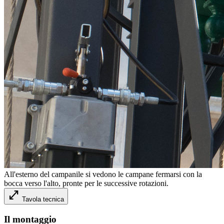
All'esterno del campanile si vedono le campane fermarsi con la
bocca verso l'alto, pronte per le successive rotazioni.
open_in_full
Tavola tecnica
Il montaggio